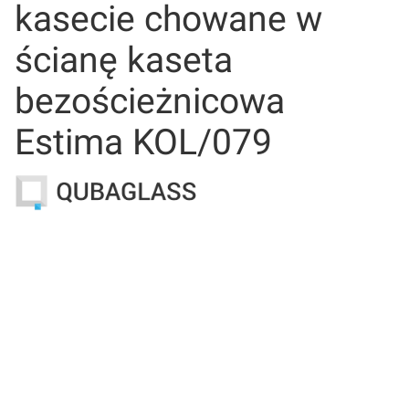
kasecie chowane w
ścianę kaseta
bezościeżnicowa
Estima KOL/079
Wybierz wariant produktu:
Poszczególne warianty mogą różnić się ceną
*
Wymiar drzwi
Wybierz
*
Uchwyt do drzwi