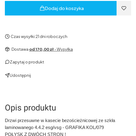
Dodaj do koszyka
Czas wysyłki:
21 dni roboczych
Dostawa
od 170,00 zł
- Wysyłka
Zapytaj o produkt
Udostępnij
Opis produktu
Drzwi przesuwne w kasecie bezościeżnicowej ze szkła
laminowanego 4.4.2 esg/vsg - GRAFIKA KOL/079
POŁYSK Z DWÓCH STRON !