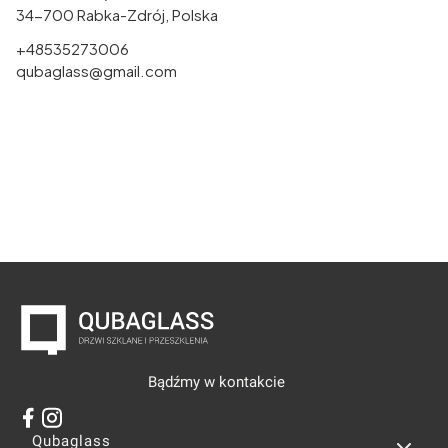
34-700 Rabka-Zdrój, Polska
+48535273006
qubaglass@gmail.com
Bądźmy w kontakcie
Linki w stopce
Qubaglass